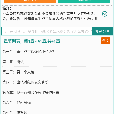
简介：
不幸坠楼的林双双怎么都不会想到会遇到重生！这样好的机
会，要复仇！可偏偏重生成了多重人格总裁的老婆？也罢，用
这层身份来复仇也是绝佳。然而出乎意料之外的是，她竟被卷入了一
场场凶案之中……随着案件的深入，她揭开了一段往事的真相……而
复制分享
层层证据指向的嫌疑犯竟然是TA？斜晖之下，双双靠在他的肩旁，“我
对你，只有最纯粹的爱。”他在她耳边低吟。“我知道，你是老天对我
章节列表，第1章~ 41章/共41章
倒序
最好的馈赠，没有之一。”她莞尔一笑，轻轻回道。（作者：这是一个
悬爱故事，欢迎大家来看O(∩_∩)O）
第一章：重生成了偶像的小娇妻?
您要是觉得《
老公人格分裂了怎么办?
》还不错的话请不要忘记向您
QQ群和微博微信里的朋友推荐哦！
第二章：出轨
第三章：另一个人格
第四章：出轨对象的真实身份
第五章：我一直都会在家里等你回来
第六章：我想离婚
第七章：修罗场1