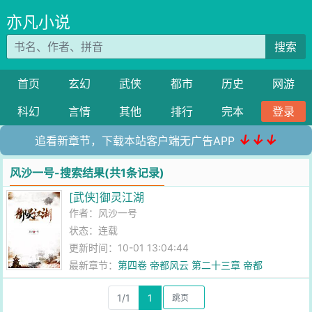
亦凡小说
搜索
首页
玄幻
武侠
都市
历史
网游
科幻
言情
其他
排行
完本
登录
↓↓↓
追看新章节，下载本站客户端无广告APP
风沙一号-搜索结果(共1条记录)
[武侠]御灵江湖
作者：
风沙一号
状态：连载
更新时间：10-01 13:04:44
最新章节：
第四卷 帝都风云 第二十三章 帝都
1/1
1